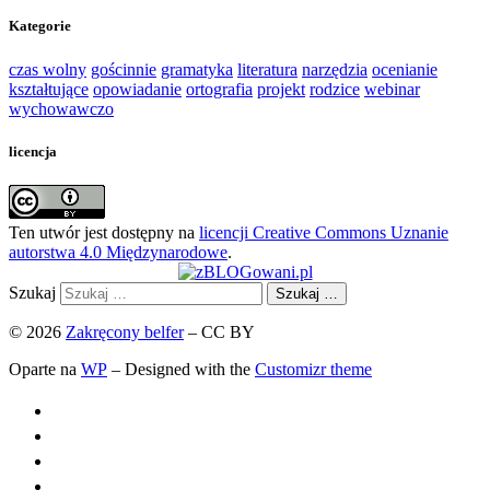
Kategorie
czas wolny
gościnnie
gramatyka
literatura
narzędzia
ocenianie
kształtujące
opowiadanie
ortografia
projekt
rodzice
webinar
wychowawczo
licencja
Ten utwór jest dostępny na
licencji Creative Commons Uznanie
autorstwa 4.0 Międzynarodowe
.
Szukaj
Szukaj …
© 2026
Zakręcony belfer
– CC BY
Oparte na
WP
– Designed with the
Customizr theme