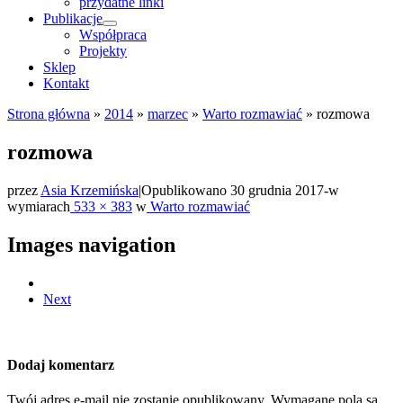
przydatne linki
Publikacje
Współpraca
Projekty
Sklep
Kontakt
Strona główna
»
2014
»
marzec
»
Warto rozmawiać
»
rozmowa
rozmowa
przez
Asia Krzemińska
|
Opublikowano
30 grudnia 2017
-
w
wymiarach
533 × 383
w
Warto rozmawiać
Images navigation
Next
Dodaj komentarz
Twój adres e-mail nie zostanie opublikowany.
Wymagane pola są