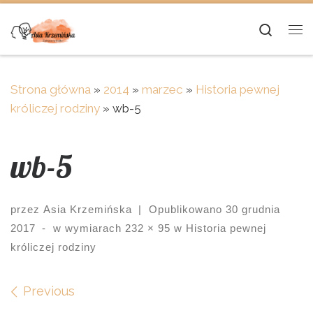
Skip to content
Searc
Me
Strona główna
»
2014
»
marzec
»
Historia pewnej
króliczej rodziny
»
wb-5
wb-5
przez
Asia Krzemińska
|
Opublikowano
30 grudnia
2017
-
w wymiarach
232 × 95
w
Historia pewnej
króliczej rodziny
Images navigation
Previous