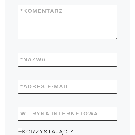
*
KOMENTARZ
*
NAZWA
*
ADRES E-MAIL
WITRYNA INTERNETOWA
KORZYSTAJĄC Z