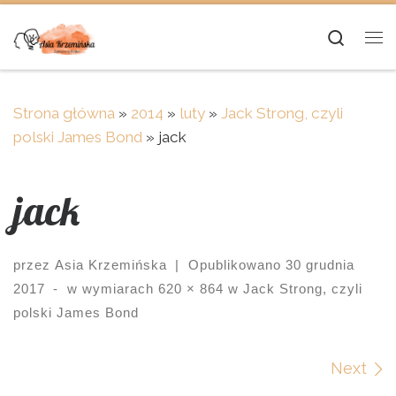
Skip to content
Searc
Me
Strona główna
»
2014
»
luty
»
Jack Strong, czyli
polski James Bond
»
jack
jack
przez
Asia Krzemińska
|
Opublikowano
30 grudnia
2017
-
w wymiarach
620 × 864
w
Jack Strong, czyli
polski James Bond
Images navigation
Next